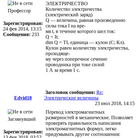
ЭЛЕКТРИЧЕСТВО
Количество электричества
Профессор
(электрический заряд)
Q — величина, равная произведению
Зарегистрирован:
силы тока I на вре-
24 фев 2014, 13:15
мя t, в течение которого шел ток:
Сообщения:
233
Q = It;
dim Q = TI, единица — кулон (С; Кл).
Кулон равен количеству электричества,
проходяще-
му через поперечное сечение
проводника при токе силой
1 А за время 1 с.
Заголовок сообщения:
Re:
Edvid18
Электрические величины
23 июл 2018, 14:15
Перевод электромагнитных
размерностей в механические. Позволяет
Заглянувший
проверять правильность написания
электромагнитных формул, легко
Зарегистрирован:
придумывать другие соотношения:
13 фев 2018, 03:52