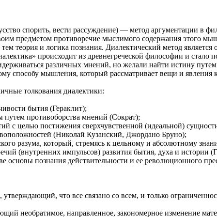
кусство спорить, вести рассуждение) — метод аргументации в ф
воим предметом противоречие мыслимого содержания этого мыш
с тем теория и логика познания. Диалектический метод является
иалектика» происходит из древнегреческой философии и стало п
идерживаться различных мнений, но желали найти истину путем
му способу мышления, который рассматривает вещи и явления к
ичные толкования диалектики:
чивости бытия (Гераклит);
ы путем противоборства мнений (Сократ);
тий с целью постижения сверхчувственной (идеальной) сущност
тивоположностей (Николай Кузанский, Джордано Бруно);
кого разума, который, стремясь к цельному и абсолютному знан
чий (внутренних импульсов) развития бытия, духа и истории (Г
тве основы познания действительности и ее революционного пре
, утверждающий, что все связано со всем, и только ограниченнос
ющий необратимое, направленное, закономерное изменение мате