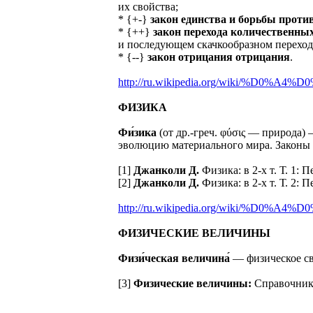
их свойства;
* {+-}
закон единства и борьбы прот
* {++}
закон перехода количественны
и последующем скачкообразном переход
* {--}
закон отрицания отрицания
.
http://ru.wikipedia.org/wiki/%D0%A4%
ФИЗИКА
Фи́зика
(от др.-греч. φύσις — природа)
эволюцию материального мира. Законы ф
[1]
Джанколи Д.
Физика: в 2-х т. Т. 1: П
[2]
Джанколи Д.
Физика: в 2-х т. Т. 2: П
http://ru.wikipedia.org/wiki/%D0%A4%
ФИЗИЧЕСКИЕ ВЕЛИЧИНЫ
Физи́ческая величина́
— физическое сво
[3]
Физические величины:
Справочник; 