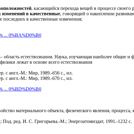
ивоположностей
, касающийся перехода вещей в процессе своего 
х изменений в качественные
, говорящий о накоплении развив
е последних в качественные изменения;
D0% ... 0%BA%D0%B0
 — область естествознания. Наука, изучающая наиболее общие и
изики лежат в основе всего естествознания
ер. с англ.-М.: Мир, 1989.-656 с., ил.
ер. с англ.-М.: Мир, 1989.-670 с., ил.
D0% ... 0%BD%D0%B0
йство материального объекта, физического явления, процесса, 
Под. ред. И. С. Григорьева.-М.; Энергоатомиздат, 1991.-1232 с.