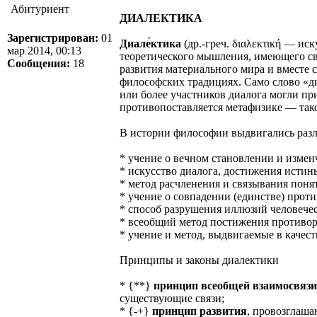
Абитуриент
ДИАЛЕКТИКА
Зарегистрирован:
01
Диале́ктика
(др.-греч. διαλεκτική — ис
мар 2014, 00:13
теоретического мышления, имеющего с
Сообщения:
18
развития материального мира и вместе 
философских традициях. Само слово «д
или более участников диалога могли пр
противопоставляется метафизике — тако
В истории философии выдвигались разл
* учение о вечном становлении и измен
* искусство диалога, достижения истин
* метод расчленения и связывания поня
* учение о совпадении (единстве) про
* способ разрушения иллюзий человечес
* всеобщий метод постижения противоре
* учение и метод, выдвигаемые в качес
Принципы и законы диалектики
* {**}
принцип всеобщей взаимосвязи
существующие связи;
* {-+}
принцип развития
, провозглаша