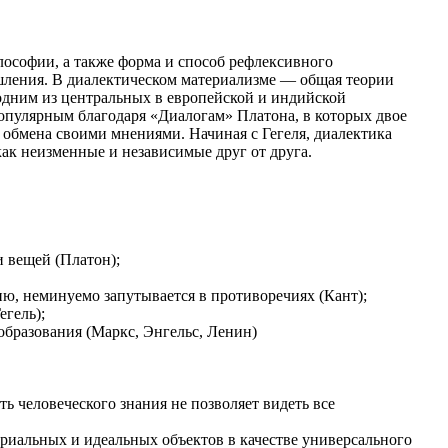
илософии, а также форма и способ рефлексивного
ления. В диалектическом материализме — общая теории
 одним из центральных в европейской и индийской
опулярным благодаря «Диалогам» Платона, в которых двое
 обмена своими мнениями. Hачиная с Гегеля, диалектикa
ак неизменные и независимые друг от друга.
и вещей (Платон);
ию, неминуемо запутывается в противоречиях (Кант);
егель);
образования (Маркс, Энгельс, Ленин)
ть человеческого знания не позволяет видеть все
риальных и идеальных объектов в качестве универсального