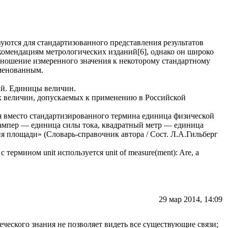
зуются для стандартизованного представления результатов
омендациям метрологических изданий[6], однако он широко
отношение измеренного значения к некоторому стандартному
именованным.
ий. Единицы величин.
ах величин, допускаемых к применению в Российской
я вместо стандартизированного термина единица физической
 ампер — единица силы тока, квадратный метр — единица
я площади» (Словарь-справочник автора / Сост. Л.А.Гильберг
ермином unit используется unit of measure(ment): Are, a
29 мар 2014, 14:09
еческого знания не позволяет видеть все существующие связи;