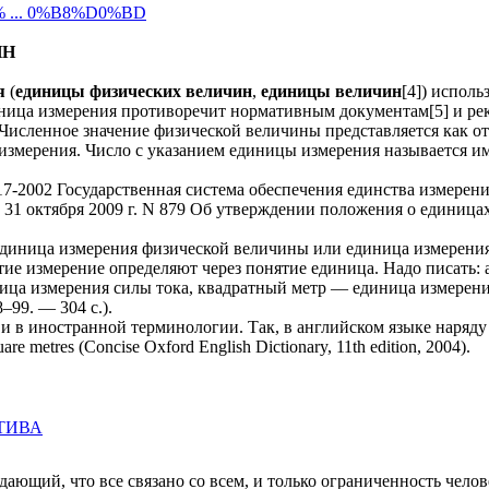
D0% ... 0%B8%D0%BD
ИН
я
(
единицы физических величин
,
единицы величин
[4]) исполь
ница измерения противоречит нормативным документам[5] и рек
. Численное значение физической величины представляется как 
 измерения. Число с указанием единицы измерения называется 
17-2002 Государственная система обеспечения единства измерен
 31 октября 2009 г. N 879 Об утверждении положения о единиц
 единица измерения физической величины или единица измерени
тие измерение определяют через понятие единица. Надо писать:
ица измерения силы тока, квадратный метр — единица измерени
–99. — 304 с.).
 в иностранной терминологии. Так, в английском языке наряду с т
uare metres (Concise Oxford English Dictionary, 11th edition, 2004).
АТИВА
ающий, что все связано со всем, и только ограниченность челов