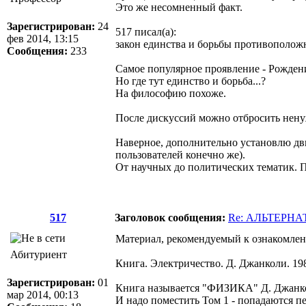
Это же несомненный факт.
Зарегистрирован:
24
517 писал(а):
фев 2014, 13:15
закон единства и борьбы противоположн
Сообщения:
233
Самое популярное проявление - Рождение
Но где тут единство и борьба...?
На философию похоже.
После дискуссий можно отбросить ненуж
Наверное, дополнительно установлю дви
пользователей конечно же).
От научных до политических тематик. П
517
Заголовок сообщения:
Re: АЛЬТЕРН
Материал, рекомендуемый к ознакомле
Абитуриент
Книга. Электричество. Д. Джанколи. 198
Зарегистрирован:
01
Книга называется "ФИЗИКА" Д. Джанколи
мар 2014, 00:13
И надо поместить Том 1 - попадаются пе