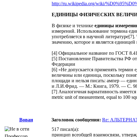
http://ru.wikipedia.org/wiki/%D0%95%
ЕДИНИЦЫ ФИЗИЧЕСКИХ ВЕЛИЧ
В физике и технике
единицы измерени
измерений. Использование термина еди
употребляется в научной литературе[7]
значению, которое и является единицей
[4] Официальное название по ГОСТ 8.4
[5] Постановление Правительства РФ от
Федерации
[6] «Не допускается применять термин
величины или единица, поскольку поня
площади и нельзя писать: ампер — един
и Л.И.Фрид. — М.: Книга, 1979. — С. 98
[7] Аналогичная вариативность имеется и
metric unit of measurement, equal to 100 sq
Вован
Заголовок сообщения:
Re: АЛЬТЕРН
517 писал(а):
принцип всеобщей взаимосвязи, утвержд
Профессор