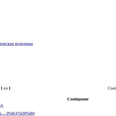
ические величины
а
1
из
1
Сооб
Сообщение
ВА
D0% ... 0%BA%D0%B0